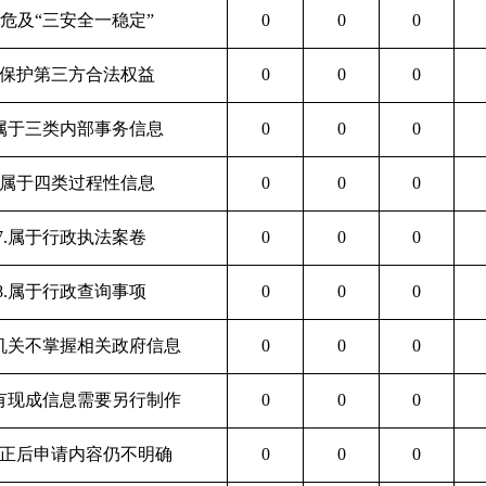
3.危及“三安全一稳定”
0
0
0
4.保护第三方合法权益
0
0
0
.属于三类内部事务信息
0
0
0
6.属于四类过程性信息
0
0
0
7.属于行政执法案卷
0
0
0
8.属于行政查询事项
0
0
0
本机关不掌握相关政府信息
0
0
0
没有现成信息需要另行制作
0
0
0
补正后申请内容仍不明确
0
0
0