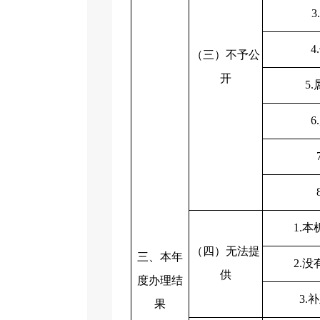
（三）不予公
开
5
1.
（四）无法提
三、本年
2.
供
度办理结
3.
果