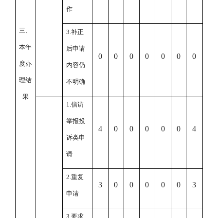
作
三、
3.
补正
本年
后申请
0
0
0
0
0
0
0
度办
内容仍
理结
不明确
果
1.
信访
举报投
4
0
0
0
0
0
4
诉类申
请
2.
重复
3
0
0
0
0
0
3
申请
3.
要求