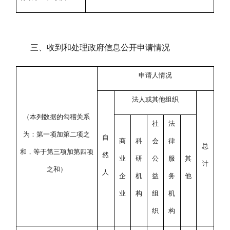
三、收到和处理政府信息公开申请情况
申请人情况
法人或其他组织
（
本列数据的勾稽关系
社
法
为：第一项加第二项之
自
商
科
会
律
总
和，等于第三项加第四项
然
业
研
公
服
其
计
之和
）
人
企
机
益
务
他
业
构
组
机
织
构