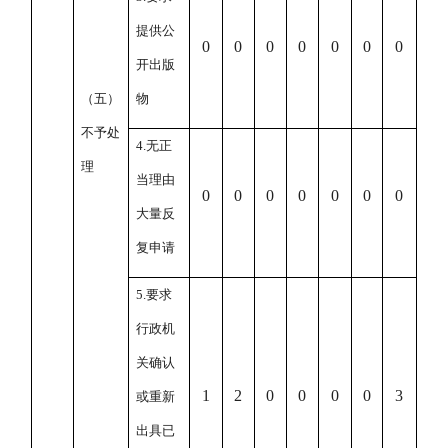
提供公
0
0
0
0
0
0
0
开出版
（五）
物
不予处
4.
无正
理
当理由
0
0
0
0
0
0
0
大量反
复申请
5.
要求
行政机
关确认
1
2
0
0
0
0
3
或重新
出具已