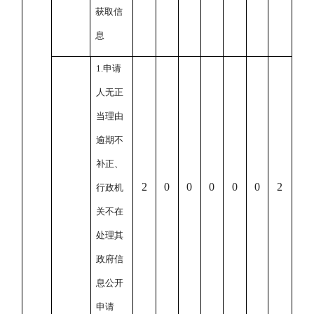
获取信
息
1.
申请
人无正
当理由
逾期不
补正、
2
0
0
0
0
0
2
行政机
关不在
处理其
政府信
息公开
申请