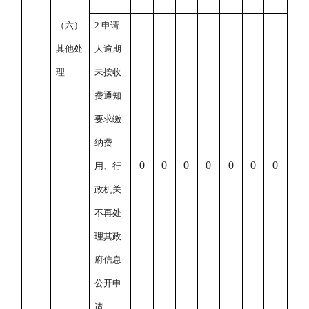
（六）
2.
申请
其他处
人逾期
理
未按收
费通知
要求缴
纳费
0
0
0
0
0
0
0
用、行
政机关
不再处
理其政
府信息
公开申
请