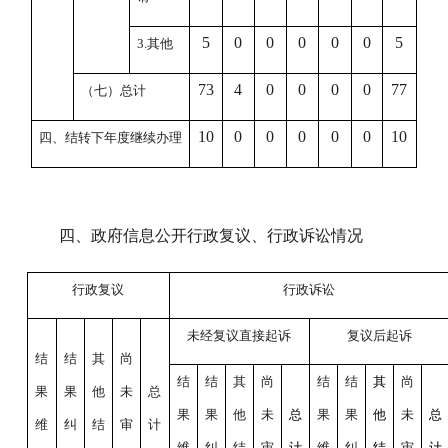
5
0
0
0
0
0
5
3.
其他
73
4
0
0
0
0
77
（七）总计
10
0
0
0
0
0
10
四、结转下年度继续办理
四、政府信息公开行政复议、行政诉讼情况
行政复议
行政诉讼
未经复议直接起诉
复议后起诉
结
结
其
尚
结
结
其
尚
结
结
其
尚
果
果
他
未
总
果
果
他
未
总
果
果
他
未
总
维
纠
结
审
计
维
纠
结
审
计
维
纠
结
审
计