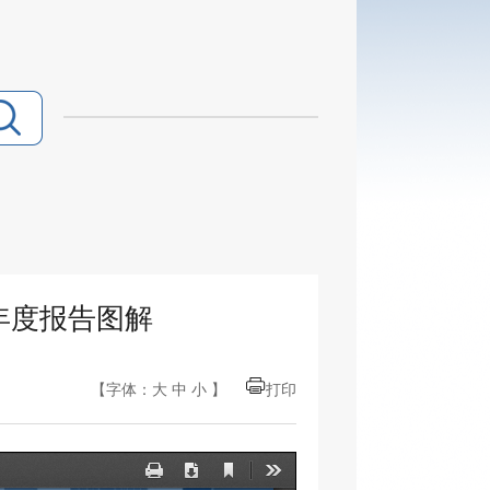
年度报告图解
【字体：
大
中
小
】
打印