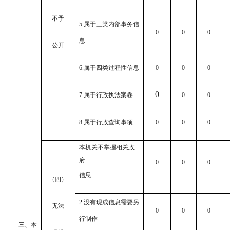
不予
5.属于三类内部事务信
0
0
0
息
公开
6.属于四类过程性信息
0
0
0
0
7.属于行政执法案卷
0
0
8.属于行政查询事项
0
0
0
本机关不掌握相关政
府
0
0
0
信息
（四）
2.没有现成信息需要另
无法
0
0
0
行制作
三、本