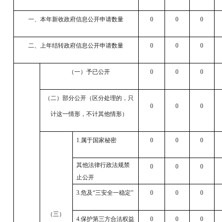
一、本年新收政府信息公开申请数量
0
0
0
二、上年结转政府信息公开申请数量
0
0
0
（一）予已公开
0
0
0
（二）部分公开（区分处理的，只
0
0
0
计这一情形，不计其他情形）
1.属于国家秘密
0
0
0
其他法律行政法规禁
0
0
0
止公开
3.危及“三安全一稳定”
0
0
0
（三）
4.保护第三方合法权益
0
0
0