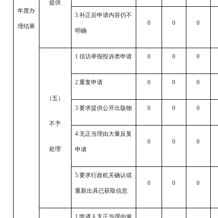
提供
年度办
3.补正后申请内容仍不
0
0
0
理结果
明确
1.信访举报投诉类申请
0
0
0
2.重复申请
0
0
0
（五）
3.要求提供公开出版物
0
0
0
不予
4.无正当理由大量反复
0
0
0
处理
申请
5.要求行政机关确认或
0
0
0
重新出具已获取信息
1.申请人无正当理由逾