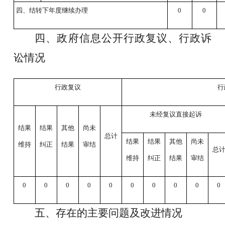
四、结转下年度继续办理
0
0
四、政府信息公开行政复议、行政诉
讼情况
行政复议
行
未经复议直接起诉
结果
结果
其他
尚未
总计
结果
结果
其他
尚未
维持
纠正
结果
审结
总
维持
纠正
结果
审结
0
0
0
0
0
0
0
0
0
0
五、存在的主要问题及改进情况