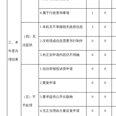
8.属于行政查询事项
1
0
1.本机关不掌握相关政府信息
3
0
（四）无
2.没有现成信息需要另行制作
0
0
三、本
法提供
年度办
3.补正后申请内容仍不明确
0
0
理结果
1.信访举报投诉类申请
0
0
2.重复申请
0
0
（五）不
3.要求提供公开出版物
0
0
予处理
4.无正当理由大量反复申请
0
0