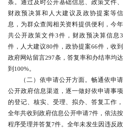
条。
通过及时公开基础信息、政策文件、
财政预决算和人大建议及政协提案等信
息，为群众查阅相关资料提供便利，今年
共公开政策文件
3
件，财
政预决算信息
3
件，人大建议
80件，
政协提案
66
件，
收到
政府网站留言
297
条，答复率和办结率均达
到
100%。
（二）依申请公开
方面
。
畅通依申请
公开政府信息渠道，逐一做好依申请事项
的登记、核实、受理、拟办、答复工作，
全年共收到政府信息公开申请
7
件
，依法按
程序受理并答复
7
件
。全
年未发生因违反政