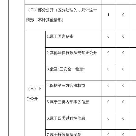
（二）部分公开（区分处理的，只计这一
1
0
情形，不计其他情形）
1.属于国家秘密
0
0
2.其他法律行政法规禁止公开
0
0
3.危及“三安全一稳定”
0
0
4.保护第三方合法权益
0
0
（三）不
予公开
5.属于三类内部事务信息
0
0
6.属于四类过程性信息
0
0
7.属于行政执法案卷
0
0