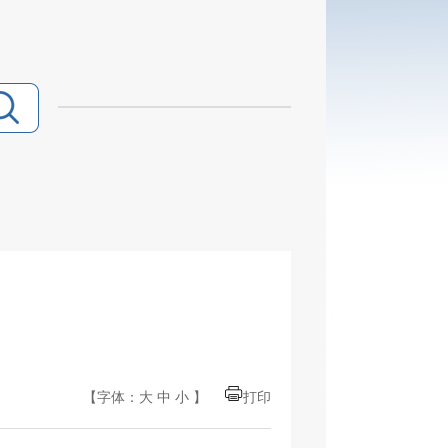
【字体：
大
中
小
】
打印