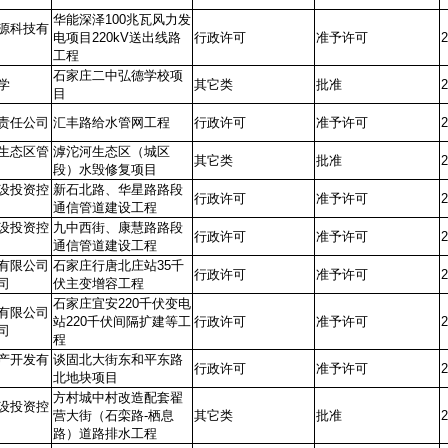
华能深泽100兆瓦风力发
源科技有
电项目220kV送出线路
行政许可
准予许可
2
工程
石家庄二中弘德学校项
学
其它类
批准
2
目
责任公司
汇丰路给水管网工程
行政许可
准予许可
2
生态区管
滹沱河生态区（城区
其它类
批准
2
段）水毁修复项目
设投资控
新石北路、华星路路段
行政许可
准予许可
2
通信管道建设工程
设投资控
九中西街、康慧路路段
行政许可
准予许可
2
通信管道建设工程
有限公司
石家庄行唐北庄站35千
行政许可
准予许可
2
司
伏主变增容工程
石家庄宜安220千伏变电
有限公司
站220千伏间隔扩建等工
行政许可
准予许可
2
司
程
产开发有
谈固北大街东和平东路
行政许可
准予许可
2
北地块项目
方村城中村改造配套翟
设投资控
营大街（石栾路-栖息
其它类
批准
2
路）道路排水工程