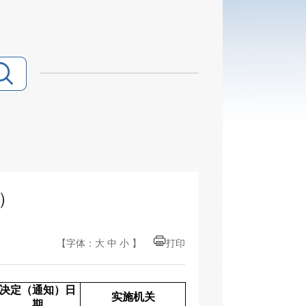
月）
【字体：
大
中
小
】
打印
决定（通知）日
实施机关
期