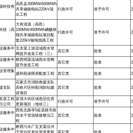
高邑县300MW/600MWh
源科技有
共享储能电站220kV送
行政许可
准予许可
2
出工程
大有清源（高邑）
科技（高
100MW/400MWh磷酸铁
行政许可
准予许可
2
锂共享储能电站项目配
套220kV输电线路工程
设服务中
五支渠上游流域雨水管
其它类
批准
2
网提升改造工程（三）
设服务中
桥西明渠流域雨水管网
其它类
批准
2
提升改造工程
设管理集
盛和苑保障房配套工程
其它类
批准
2
石家庄市消防救援支队
援支队
高铁片区特勤消防站建
其它类
批准
2
设项目
安居工程
富强大街区域危旧住房
行政许可
准予许可
2
任公司
更新项目（地块三）
西焦北路等5处道路市政
设服务中
排水干管混错接整治工
其它类
批准
2
程
桥西污水厂五支渠沿河
设服务中
干管分区老化管道更新
其它类
批准
2