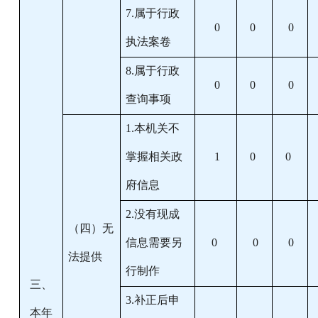
7.属于行政
0
0
0
执法案卷
8.属于行政
0
0
0
查询事项
1.本机关不
掌握相关政
1
0
0
府信息
2.没有现成
（四）无
信息需要另
0
0
0
法提供
行制作
三、
3.补正后申
本年