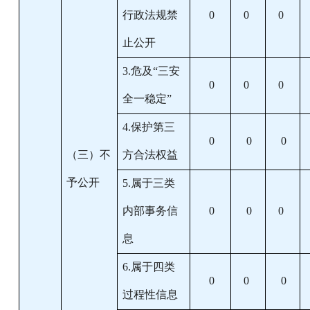
行政法规禁
0
0
0
止公开
3.危及“三安
0
0
0
全一稳定”
4.保护第三
0
0
0
（三）不
方合法权益
予公开
5.属于三类
内部事务信
0
0
0
息
6.属于四类
0
0
0
过程性信息