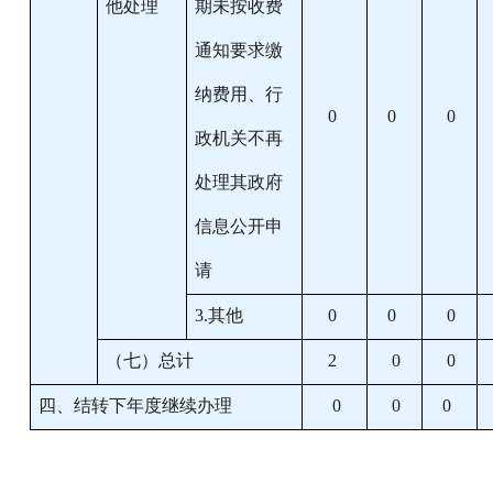
他处理
期未按收费
通知要求缴
纳费用、行
0
0
0
政机关不再
处理其政府
信息公开申
请
3.其他
0
0
0
（七）总计
2
0
0
四、结转下年度继续办理
0
0
0