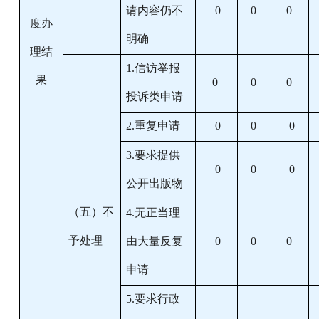
请内容仍不
0
0
0
度办
明确
理结
1.信访举报
果
0
0
0
投诉类申请
2.重复申请
0
0
0
3.要求提供
0
0
0
公开出版物
（五）不
4.无正当理
予处理
由大量反复
0
0
0
申请
5.要求行政