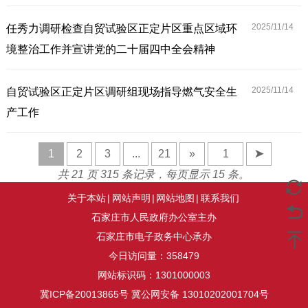
2025/11/
14
任秀力调研检查自贸试验区正定片区重点区域环
境整治工作并宣讲党的二十届四中全会精神
2025/11/
14
自贸试验区正定片区调研组现场指导燃气安全生
产工作
1
2
3
...
21
»
➤
共 21 页 315 条记录，每页显示 15 条。
关于本站
|
网站声明
|
网站地图
|
联系我们
石家庄市人民政府办公室主办
石家庄市电子政务中心承办
今日访问量：
358479
网站标识码：1301000003
冀ICP备20013865号
冀公网安备 13010202001704号