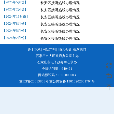
【2025年5月份】
长安区接听热线办理情况
【2025年2月份】
长安区接听热线办理情况
【2024年11月份】
长安区接听热线办理情况
【2024年8月份】
长安区接听热线办理情况
【2024年5月份】
长安区接听热线办理情况
【2024年2月份】
长安区接听热线办理情况
关于本站
|
网站声明
|
网站地图
|
联系我们
石家庄市人民政府办公室主办
石家庄市电子政务中心承办
今日访问量：
640461
网站标识码：1301000003
冀ICP备20013865号 冀公网安备 13010202001704号