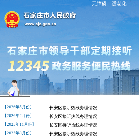
无障碍
适老化
【2026年5月份】
长安区接听热线办理情况
【2026年2月份】
长安区接听热线办理情况
【2025年11月份】
长安区接听热线办理情况
【2025年8月份】
长安区接听热线办理情况