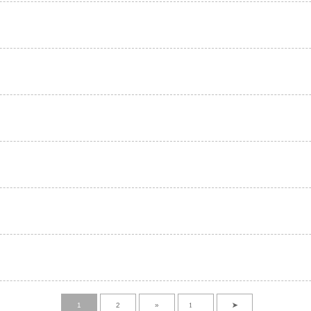
1
2
»
➤