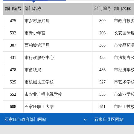
部门编号
部门名称
部门编号
部门名称
475
市乡村振兴局
809
市政府投
532
市青少年宫
206
长安国际服
307
西柏坡管理局
365
市食品药
431
市行政服务中心
433
市法制办
478
市畜牧局
486
市经济学
525
市机械技工学校
527
市艺术学
552
市农业广播电视学校
553
市农业学
608
石家庄职工大学
611
市轻工技