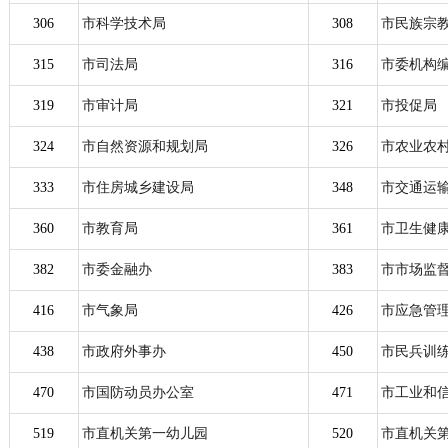
306
市科学技术局
308
市民族宗
315
市司法局
316
市委机构
319
市审计局
321
市投促局
324
市自然资源和规划局
326
市农业农
333
市住房城乡建设局
348
市交通运
360
市教育局
361
市卫生健
382
市委金融办
383
市市场监
416
市气象局
426
市应急管
438
市政府外事办
450
市民兵训
470
市国防动员办公室
471
市工业和
519
市直机关第一幼儿园
520
市直机关